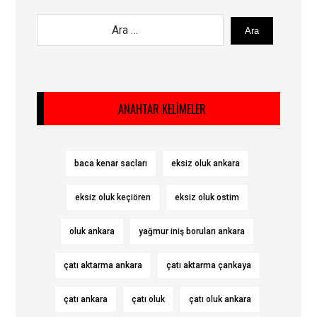
Ara
ANAHTAR KELIMELER
baca kenar sacları
eksiz oluk ankara
eksiz oluk keçiören
eksiz oluk ostim
oluk ankara
yağmur iniş boruları ankara
çatı aktarma ankara
çatı aktarma çankaya
çatı ankara
çatı oluk
çatı oluk ankara