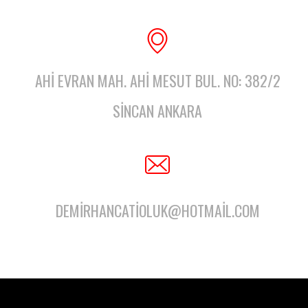
AHI EVRAN MAH. AHI MESUT BUL. NO: 382/2
SINCAN ANKARA
DEMIRHANCATIOLUK@HOTMAIL.COM