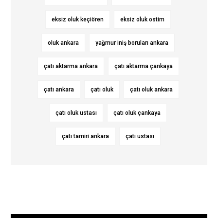
eksiz oluk keçiören
eksiz oluk ostim
oluk ankara
yağmur iniş boruları ankara
çatı aktarma ankara
çatı aktarma çankaya
çatı ankara
çatı oluk
çatı oluk ankara
çatı oluk ustası
çatı oluk çankaya
çatı tamiri ankara
çatı ustası