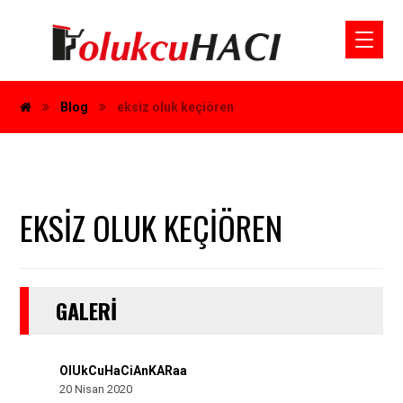
Blog
eksiz oluk keçiören
EKSIZ OLUK KEÇIÖREN
GALERI
OlUkCuHaCiAnKARaa
20 Nisan 2020