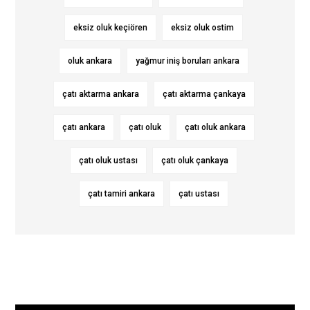
eksiz oluk keçiören
eksiz oluk ostim
oluk ankara
yağmur iniş boruları ankara
çatı aktarma ankara
çatı aktarma çankaya
çatı ankara
çatı oluk
çatı oluk ankara
çatı oluk ustası
çatı oluk çankaya
çatı tamiri ankara
çatı ustası