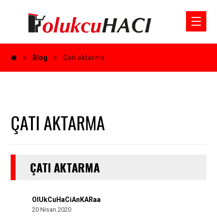
Blog
Çatı aktarma
ÇATI AKTARMA
ÇATI AKTARMA
OlUkCuHaCiAnKARaa
20 Nisan 2020