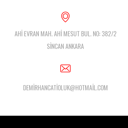
AHI EVRAN MAH. AHI MESUT BUL. NO: 382/2
SINCAN ANKARA
DEMIRHANCATIOLUK@HOTMAIL.COM